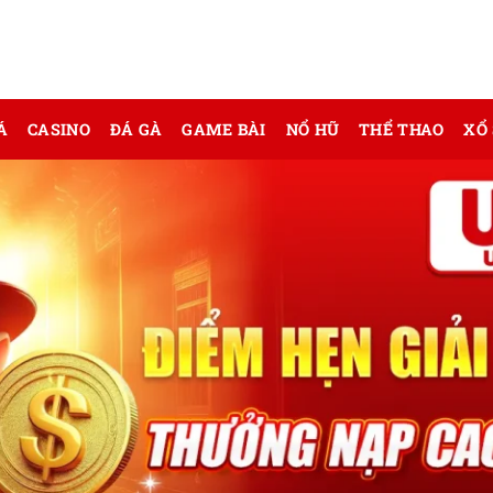
Á
CASINO
ĐÁ GÀ
GAME BÀI
NỔ HŨ
THỂ THAO
XỔ