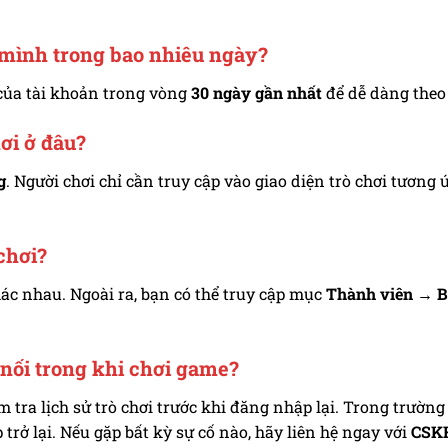
a mình trong bao nhiêu ngày?
h của tài khoản trong vòng
30 ngày gần nhất
để dễ dàng theo 
hơi ở đâu?
g
. Người chơi chỉ cần truy cập vào giao diện trò chơi tương 
 chơi?
ác nhau. Ngoài ra, bạn có thể truy cập mục
Thành viên → B
 nối trong khi chơi game?
 tra lịch sử trò chơi trước khi đăng nhập lại. Trong trường
trở lại. Nếu gặp bất kỳ sự cố nào, hãy liên hệ ngay với
CSKH