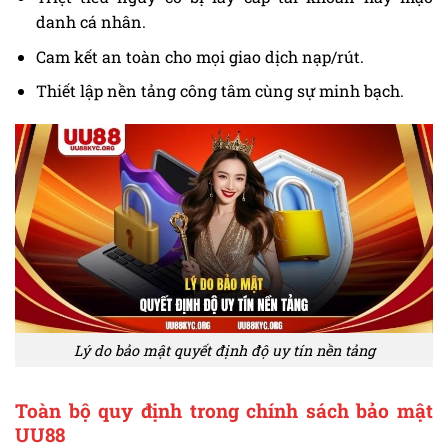
danh cá nhân.
Cam kết an toàn cho mọi giao dịch nạp/rút.
Thiết lập nền tảng công tâm cùng sự minh bạch.
Lý do bảo mật quyết định độ uy tín nền tảng
Toàn bộ quy định trong chính sách bảo mật
UU88