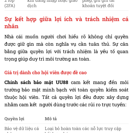
2 lớp
khi đăng nhập hoặc giao
phép, giữ gìn tài
(2FA)
dịch
khoản tuyệt đối
Sự kết hợp giữa lợi ích và trách nhiệm cá
nhân
Nhà cái muốn người chơi hiểu rõ không chỉ quyền
được giữ gìn mà còn nghĩa vụ cần tuân thủ. Sự cân
bằng giữa quyền lợi với trách nhiệm là yếu tố quan
trọng giúp duy trì môi trường an toàn.
Giá trị dành cho hội viên được đề cao
Chính sách bảo mật UU88
cam kết mang đến môi
trường bảo mật minh bạch với toàn quyền kiểm soát
thuộc hội viên. Tất cả quyền lợi đều được xây dựng
nhằm cam kết người dùng trước các rủi ro trực tuyến:
Quyền lợi
Mô tả
Bảo vệ dữ liệu cá
Loại bỏ hoàn toàn các nỗ lực truy cập