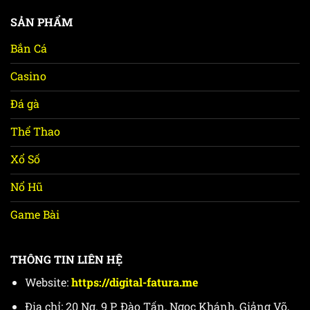
SẢN PHẨM
Bắn Cá
Casino
Đá gà
Thể Thao
Xổ Số
Nổ Hũ
Game Bài
THÔNG TIN LIÊN HỆ
Website:
https://digital-fatura.me
Địa chỉ: 20 Ng. 9 P. Đào Tấn, Ngọc Khánh, Giảng Võ,