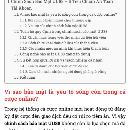
Chính Sách Bảo Mật UU88 – 5 Tiêu Chuẩn An Toàn
Tài Khoản
Vì sao bảo mật là yếu tố sống còn trong cá cược online?
Rủi ro phổ biến người chơi thường gặp
Vai trò của chính sách bảo mật UU88
Toàn bộ quy định trong chính sách bảo mật UU88
Chuẩn mực trong việc thu nhận dữ liệu hội viên
Cách thức khai thác dữ liệu của thành viên
Các chuẩn mực an ninh khi thực hiện thanh toán
Công nghệ bảo mật UU88 đang áp dụng
Sự kết hợp giữa lợi ích và trách nhiệm cá nhân
Giá trị dành cho hội viên được đề cao
Cam kết trách nhiệm người dùng phải giữ vững
Kết luận
Vì sao bảo mật là yếu tố sống còn trong cá
cược online?
Trong hệ thống cá cược online mọi hoạt động từ đăng
ký, đặt cược đến giao dịch đều có rủi ro tiềm ẩn. Vì vậy
chính sách bảo mật UU88
không còn là lựa chọn mà đã