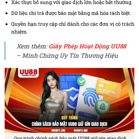
Xác thực bổ sung với giao dịch lớn hoặc bất thường.
Dữ liệu chi trả được bảo mật bằng mã hóa tách biệt.
Quyền hạn truy cập chỉ dành cho các đơn vị có trách
nhiệm.
Xem thêm:
Giấy Phép Hoạt Động UU88
– Minh Chứng Uy Tín Thương Hiệu
Quy trình chính sách bảo mật UU88 giữ gìn giao dịch