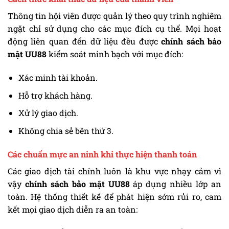
Thông tin hội viên được quản lý theo quy trình nghiêm
ngặt chỉ sử dụng cho các mục đích cụ thể. Mọi hoạt
động liên quan đến dữ liệu đều được
chính sách bảo
mật UU88
kiểm soát minh bạch với mục đích:
Xác minh tài khoản.
Hỗ trợ khách hàng.
Xử lý giao dịch.
Không chia sẻ bên thứ 3.
Các chuẩn mực an ninh khi thực hiện thanh toán
Các giao dịch tài chính luôn là khu vực nhạy cảm vì
vậy
chính sách bảo mật UU88
áp dụng nhiều lớp an
toàn. Hệ thống thiết kế để phát hiện sớm rủi ro, cam
kết mọi giao dịch diễn ra an toàn: