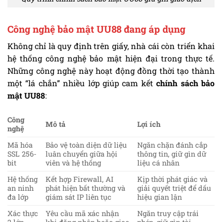
Công nghệ bảo mật UU88 đang áp dụng
Không chỉ là quy định trên giấy, nhà cái còn triển khai
hệ thống công nghệ bảo mật hiện đại trong thực tế.
Những công nghệ này hoạt động đồng thời tạo thành
một “lá chắn” nhiều lớp giúp cam kết
chính sách bảo
mật UU88
:
Công
Mô tả
Lợi ích
nghệ
Mã hóa
Bảo vệ toàn diện dữ liệu
Ngăn chặn đánh cắp
SSL 256-
luân chuyển giữa hội
thông tin, giữ gìn dữ
bit
viên và hệ thống
liệu cá nhân
Hệ thống
Kết hợp Firewall, AI
Kịp thời phát giác và
an ninh
phát hiện bất thường và
giải quyết triệt để dấu
đa lớp
giám sát IP liên tục
hiệu gian lận
Xác thực
Yêu cầu mã xác nhận
Ngăn truy cập trái