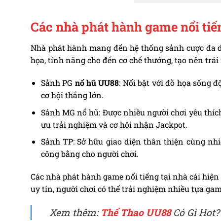
Các nhà phát hành game nổi tiến
Nhà phát hành mang đến hệ thống sảnh cược đa dạ
họa, tính năng cho đến cơ chế thưởng, tạo nên trả
Sảnh PG
nổ hũ UU88
: Nổi bật với đồ họa sống 
cơ hội thắng lớn.
Sảnh MG nổ hũ: Được nhiều người chơi yêu thích
ưu trải nghiệm và cơ hội nhận Jackpot.
Sảnh TP: Sở hữu giao diện thân thiện cùng nhi
công bằng cho người chơi.
Các nhà phát hành game nổi tiếng tại nhà cái hiện
uy tín, người chơi có thể trải nghiệm nhiều tựa ga
Xem thêm:
Thể Thao UU88
Có Gì Hot?