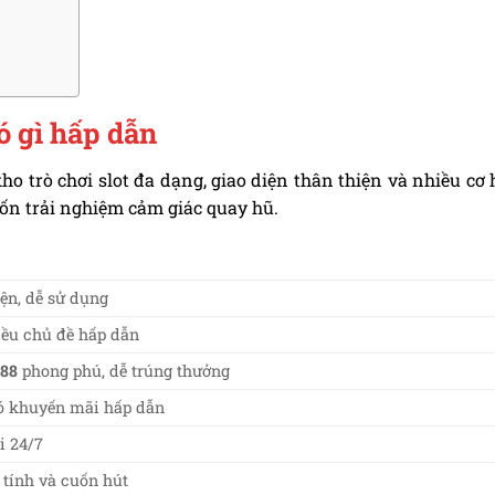
ó gì hấp dẫn
o trò chơi slot đa dạng, giao diện thân thiện và nhiều cơ
muốn trải nghiệm cảm giác quay hũ.
iện, dễ sử dụng
iều chủ đề hấp dẫn
88
phong phú, dễ trúng thưởng
ó khuyến mãi hấp dẫn
i 24/7
h tính và cuốn hút