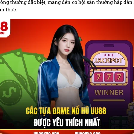
òng thưởng đặc biệt, mang đến cơ hội săn thưởng hấp dẫn. 
ân thực.