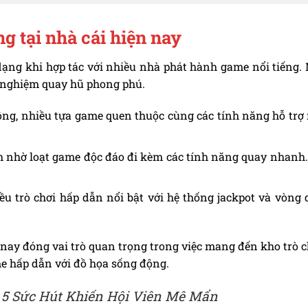
g tại nhà cái hiện nay
ng khi hợp tác với nhiều nhà phát hành game nổi tiếng. 
i nghiệm quay hũ phong phú.
động, nhiều tựa game quen thuộc cùng các tính năng hỗ trợ
 nhờ loạt game độc đáo đi kèm các tính năng quay nhanh. V
ều trò chơi hấp dẫn nổi bật với hệ thống jackpot và vòng
 nay đóng vai trò quan trọng trong việc mang đến kho trò 
me hấp dẫn với đồ họa sống động.
 5 Sức Hút Khiến Hội Viên Mê Mẩn