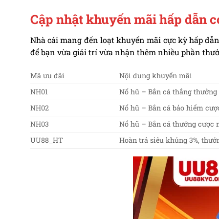
Cập nhật khuyến mãi hấp dẫn c
Nhà cái mang đến loạt khuyến mãi cực kỳ hấp dẫn d
để bạn vừa giải trí vừa nhận thêm nhiều phần thưởn
Mã ưu đãi
Nội dung khuyến mãi
NH01
Nổ hũ – Bắn cá thắng thưởng
NH02
Nổ hũ – Bắn cá bảo hiểm cượ
NH03
Nổ hũ – Bắn cá thưởng cược 
UU88_HT
Hoàn trả siêu khủng 3%, thưở