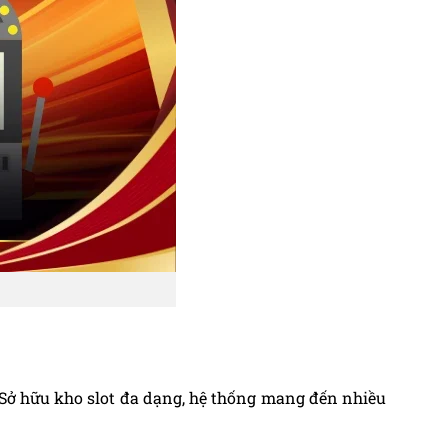
 Sở hữu kho slot đa dạng, hệ thống mang đến nhiều