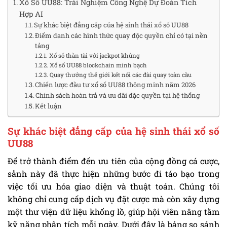
Xổ Số UU88: Trải Nghiệm Công Nghệ Dự Đoán Tích
Hợp AI
Sự khác biệt đẳng cấp của hệ sinh thái xổ số UU88
Điểm danh các hình thức quay độc quyền chỉ có tại nền
tảng
Xổ số thần tài với jackpot khủng
Xổ số UU88 blockchain minh bạch
Quay thưởng thế giới kết nối các đài quay toàn cầu
Chiến lược đầu tư xổ số UU88 thông minh năm 2026
Chính sách hoàn trả và ưu đãi đặc quyền tại hệ thống
Kết luận
Sự khác biệt đẳng cấp của hệ sinh thái xổ số
UU88
Để trở thành điểm đến ưu tiên của cộng đồng cá cược,
sảnh này đã thực hiện những bước đi táo bạo trong
việc tối ưu hóa giao diện và thuật toán. Chúng tôi
không chỉ cung cấp dịch vụ đặt cược mà còn xây dựng
một thư viện dữ liệu khổng lồ, giúp hội viên nâng tầm
kỹ năng phân tích mỗi ngày. Dưới đây là bảng so sánh