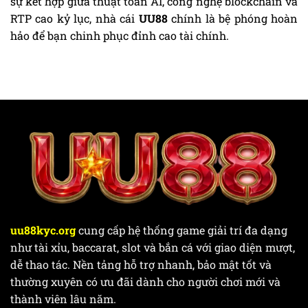
sự kết hợp giữa thuật toán AI, công nghệ blockchain và
RTP cao kỷ lục, nhà cái
UU88
chính là bệ phóng hoàn
hảo để bạn chinh phục đỉnh cao tài chính.
uu88kyc.org
cung cấp hệ thống game giải trí đa dạng
như tài xỉu, baccarat, slot và bắn cá với giao diện mượt,
dễ thao tác. Nền tảng hỗ trợ nhanh, bảo mật tốt và
thường xuyên có ưu đãi dành cho người chơi mới và
thành viên lâu năm.