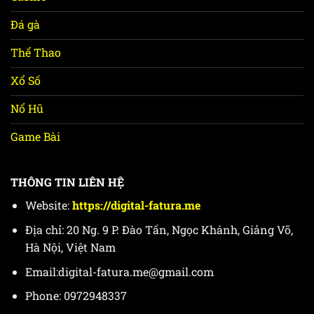
Đá gà
Thể Thao
Xổ Số
Nổ Hũ
Game Bài
THÔNG TIN LIÊN HỆ
Website:
https://digital-fatura.me
Địa chỉ: 20 Ng. 9 P. Đào Tấn, Ngọc Khánh, Giảng Võ,
Hà Nội, Việt Nam
Email:
digital-fatura.me@gmail.com
Phone: 0972948337