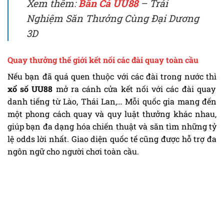
Xem thêm:
Bắn Cá UU88
– Trải
Nghiệm Săn Thưởng Cùng Đại Dương
3D
Quay thưởng thế giới kết nối các đài quay toàn cầu
Nếu bạn đã quá quen thuộc với các đài trong nước thì
xổ số UU88
mở ra cánh cửa kết nối với các đài quay
danh tiếng từ Lào, Thái Lan,… Mỗi quốc gia mang đến
một phong cách quay và quy luật thưởng khác nhau,
giúp bạn đa dạng hóa chiến thuật và săn tìm những tỷ
lệ odds lời nhất. Giao diện quốc tế cũng được hỗ trợ đa
ngôn ngữ cho người chơi toàn cầu.