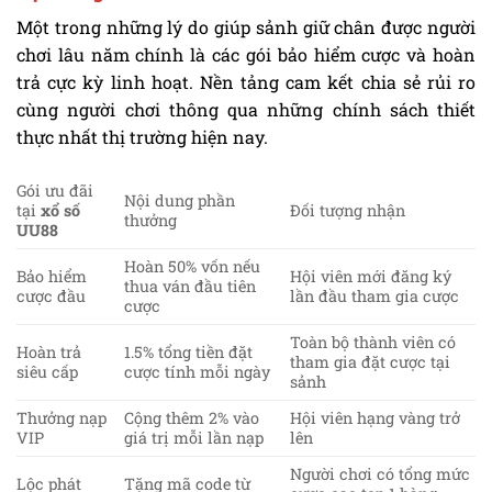
Một trong những lý do giúp sảnh giữ chân được người
chơi lâu năm chính là các gói bảo hiểm cược và hoàn
trả cực kỳ linh hoạt. Nền tảng cam kết chia sẻ rủi ro
cùng người chơi thông qua những chính sách thiết
thực nhất thị trường hiện nay.
Gói ưu đãi
Nội dung phần
tại
xổ số
Đối tượng nhận
thưởng
UU88
Hoàn 50% vốn nếu
Bảo hiểm
Hội viên mới đăng ký
thua ván đầu tiên
cược đầu
lần đầu tham gia cược
cược
Toàn bộ thành viên có
Hoàn trả
1.5% tổng tiền đặt
tham gia đặt cược tại
siêu cấp
cược tính mỗi ngày
sảnh
Thưởng nạp
Cộng thêm 2% vào
Hội viên hạng vàng trở
VIP
giá trị mỗi lần nạp
lên
Người chơi có tổng mức
Lộc phát
Tặng mã code từ